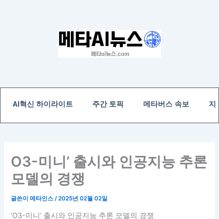
콘
텐
츠
로
건
너
뛰
기
AI혁신 하이라이트
주간 토픽
메타버스 속보
지
O3-미니’ 출시와 인공지능 추론
모델의 경쟁
글쓴이
메타인스
/
2025년 02월 02일
‘O3-미니’ 출시와 인공지능 추론 모델의 경쟁