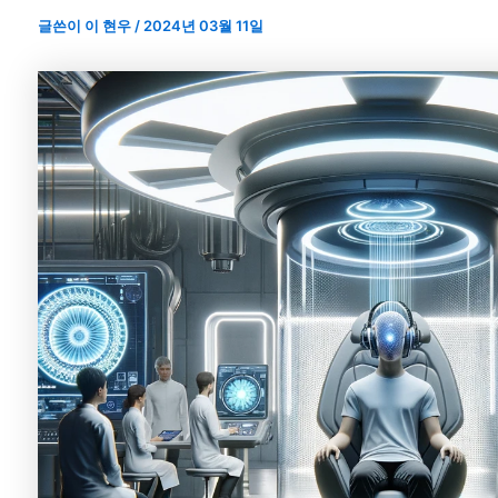
글쓴이
이 현우
/
2024년 03월 11일