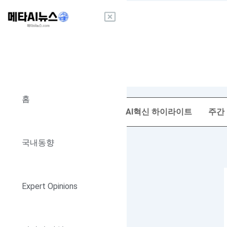
콘
텐
츠
로
건
너
뛰
기
홈
AI혁신 하이라이트
주간
국내동향
Expert Opinions