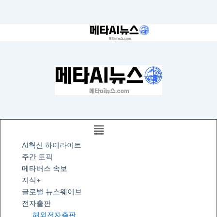
콘
텐
츠
로
건
너
뛰
기
AI혁신 하이라이트
주간 토픽
메타버스 속보
지식+
글로벌 뉴스웨이브
전자출판
해외전자출판