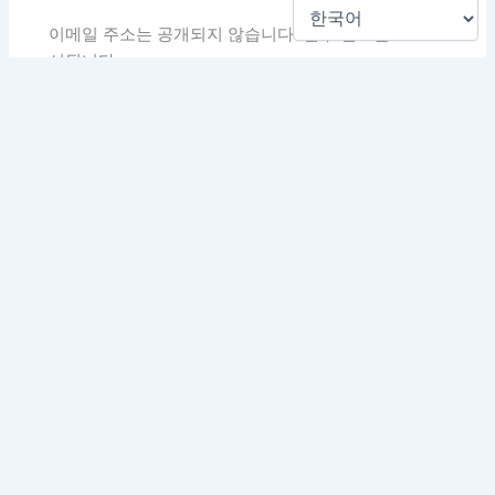
이메일 주소는 공개되지 않습니다.
필수 필드는
*
로 표
시됩니다
여
기
에
입
력
하
세
요...
이
름
*
이
메