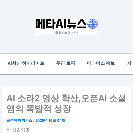
콘
텐
츠
로
건
너
뛰
기
AI혁신 하이라이트
주간 토픽
메타버스 속보
지
AI 소라2 영상 확산,오픈AI 소셜
앱의 폭발적 성장
글쓴이
메타인스
/
2025년 10월 04일
AI 산업혁명