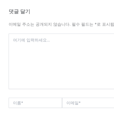
댓글 달기
이메일 주소는 공개되지 않습니다.
필수 필드는
*
로 표시
여
기
에
입
력
하
세
요...
이
이
름
메
*
일