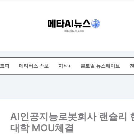
 토픽
메타버스 속보
지식+
글로벌 뉴스웨이브
AI인공지능로봇회사 랜슐리
대학 MOU체결