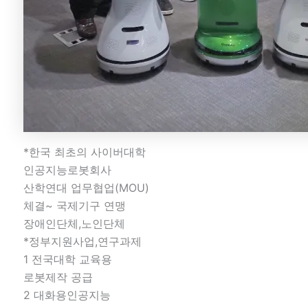
*한국 최초의 사이버대학
인공지능로봇회사
산학연대 업무협업(MOU)
체결~ 국제기구 연맹
장애인단체,노인단체
*정부지원사업,연구과제
1 전국대학 교육용
로봇제작 공급
2 대화용인공지능