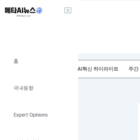
콘
텐
츠
로
건
너
뛰
기
홈
AI혁신 하이라이트
주간
국내동향
Expert Opinions