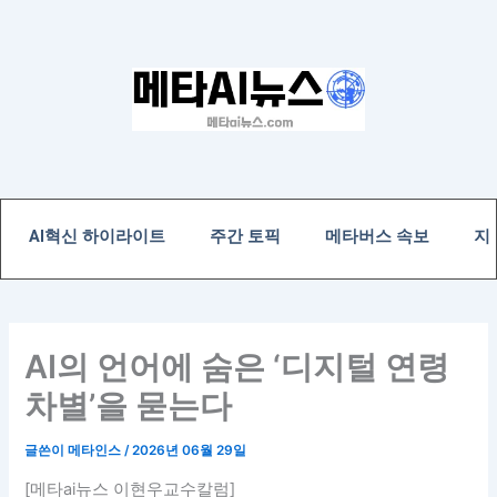
콘
텐
츠
로
건
너
뛰
기
AI혁신 하이라이트
주간 토픽
메타버스 속보
지
AI의 언어에 숨은 ‘디지털 연령
차별’을 묻는다
글쓴이
메타인스
/
2026년 06월 29일
[메타ai뉴스 이현우교수칼럼]