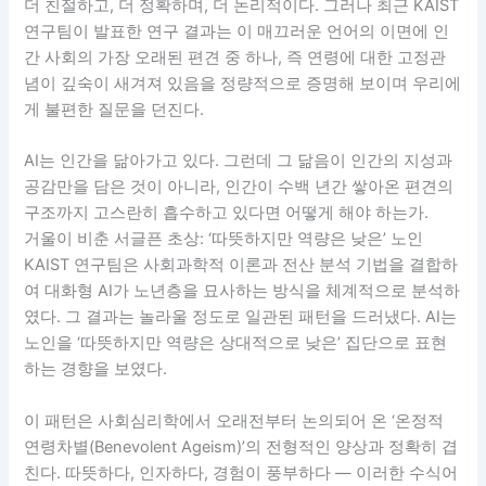
더 친절하고, 더 정확하며, 더 논리적이다. 그러나 최근 KAIST
연구팀이 발표한 연구 결과는 이 매끄러운 언어의 이면에 인
간 사회의 가장 오래된 편견 중 하나, 즉 연령에 대한 고정관
념이 깊숙이 새겨져 있음을 정량적으로 증명해 보이며 우리에
게 불편한 질문을 던진다.
AI는 인간을 닮아가고 있다. 그런데 그 닮음이 인간의 지성과
공감만을 담은 것이 아니라, 인간이 수백 년간 쌓아온 편견의
구조까지 고스란히 흡수하고 있다면 어떻게 해야 하는가.
거울이 비춘 서글픈 초상: ‘따뜻하지만 역량은 낮은’ 노인
KAIST 연구팀은 사회과학적 이론과 전산 분석 기법을 결합하
여 대화형 AI가 노년층을 묘사하는 방식을 체계적으로 분석하
였다. 그 결과는 놀라울 정도로 일관된 패턴을 드러냈다. AI는
노인을 ‘따뜻하지만 역량은 상대적으로 낮은’ 집단으로 표현
하는 경향을 보였다.
이 패턴은 사회심리학에서 오래전부터 논의되어 온 ‘온정적
연령차별(Benevolent Ageism)’의 전형적인 양상과 정확히 겹
친다. 따뜻하다, 인자하다, 경험이 풍부하다 — 이러한 수식어