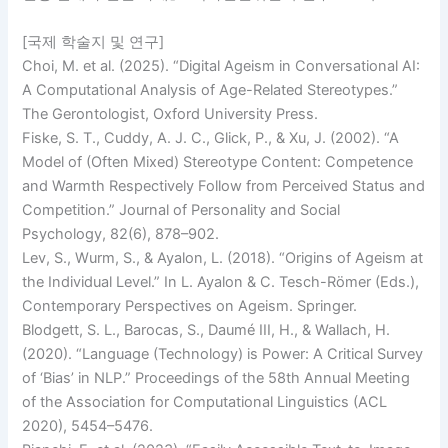
[국제 학술지 및 연구]
Choi, M. et al. (2025). “Digital Ageism in Conversational AI:
A Computational Analysis of Age-Related Stereotypes.”
The Gerontologist, Oxford University Press.
Fiske, S. T., Cuddy, A. J. C., Glick, P., & Xu, J. (2002). “A
Model of (Often Mixed) Stereotype Content: Competence
and Warmth Respectively Follow from Perceived Status and
Competition.” Journal of Personality and Social
Psychology, 82(6), 878–902.
Lev, S., Wurm, S., & Ayalon, L. (2018). “Origins of Ageism at
the Individual Level.” In L. Ayalon & C. Tesch-Römer (Eds.),
Contemporary Perspectives on Ageism. Springer.
Blodgett, S. L., Barocas, S., Daumé III, H., & Wallach, H.
(2020). “Language (Technology) is Power: A Critical Survey
of ‘Bias’ in NLP.” Proceedings of the 58th Annual Meeting
of the Association for Computational Linguistics (ACL
2020), 5454–5476.