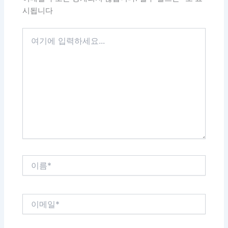
시됩니다
여
기
에
입
력
하
세
요...
이
름
*
이
메
일