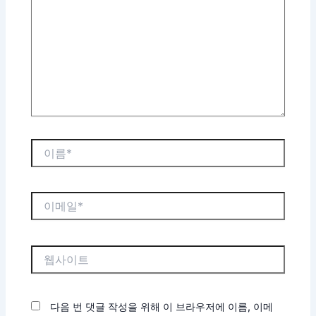
입
력
하
세
요...
이
름
*
이
메
일
*
웹
사
이
트
다음 번 댓글 작성을 위해 이 브라우저에 이름, 이메