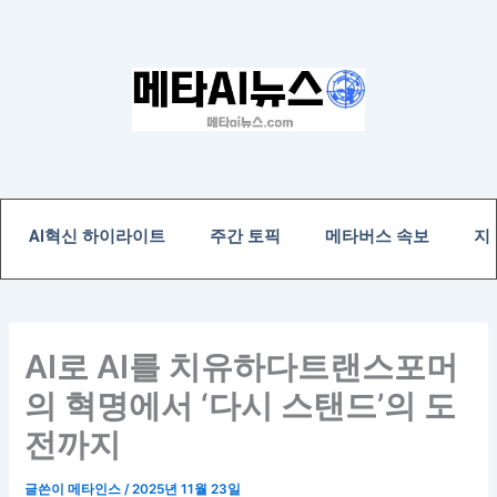
콘
텐
츠
로
건
너
뛰
기
AI혁신 하이라이트
주간 토픽
메타버스 속보
지
AI로 AI를 치유하다트랜스포머
의 혁명에서 ‘다시 스탠드’의 도
전까지
글쓴이
메타인스
/
2025년 11월 23일