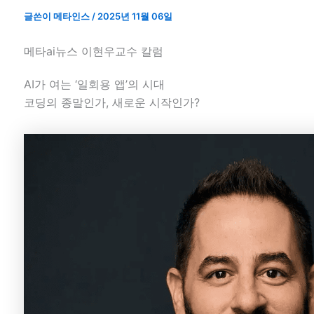
글쓴이
메타인스
/
2025년 11월 06일
메타ai뉴스 이현우교수 칼럼
AI가 여는 ‘일회용 앱’의 시대
코딩의 종말인가, 새로운 시작인가?