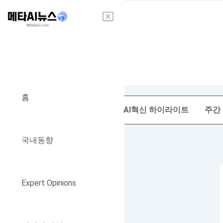
콘
텐
츠
로
건
너
뛰
기
홈
AI혁신 하이라이트
주간
국내동향
Expert Opinions