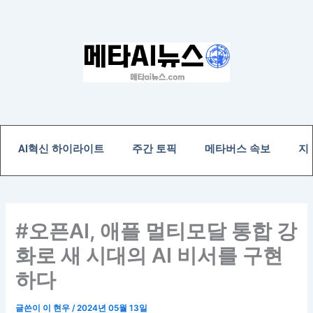
콘
텐
츠
로
건
너
뛰
기
AI혁신 하이라이트
주간 토픽
메타버스 속보
지
#오픈AI, 애플 멀티모달 통합 강
화로 새 시대의 AI 비서를 구현
하다
글쓴이
이 현우
/
2024년 05월 13일