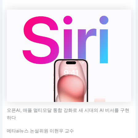
오픈AI, 애플 멀티모달 통합 강화로 새 시대의 AI 비서를 구현
하다
메타ai뉴스 논설위원 이현우 교수