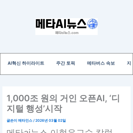
콘
텐
츠
로
건
너
뛰
기
AI혁신 하이라이트
주간 토픽
메타버스 속보
지
1,000조 원의 거인 오픈AI, ‘디
지털 행성’시작
글쓴이
메타인스
/
2026년 03월 02일
메타ai뉴스 이현우교수 칼럼