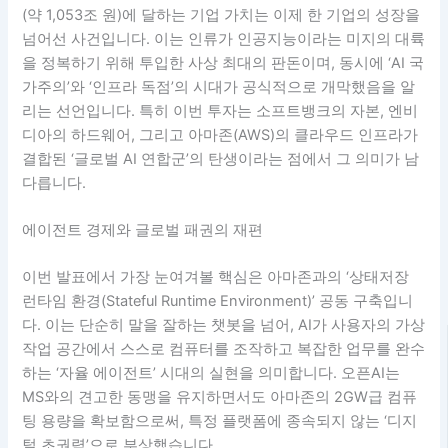
(약 1,053조 원)에 달하는 기업 가치는 이제 한 기업의 성장을
넘어선 사건입니다. 이는 인류가 인공지능이라는 미지의 대륙
을 정복하기 위해 투입한 사상 최대의 판돈이며, 동시에 ‘AI 국
가주의’와 ‘인프라 독점’의 시대가 공식적으로 개막했음을 알
리는 선언입니다. 특히 이번 투자는 소프트뱅크의 자본, 엔비
디아의 하드웨어, 그리고 아마존(AWS)의 클라우드 인프라가
결합된 ‘글로벌 AI 연합군’의 탄생이라는 점에서 그 의미가 남
다릅니다.
에이전트 경제와 글로벌 패권의 재편
이번 발표에서 가장 눈여겨볼 핵심은 아마존과의 ‘상태저장
런타임 환경(Stateful Runtime Environment)’ 공동 구축입니
다. 이는 단순히 말을 잘하는 챗봇을 넘어, AI가 사용자의 가상
작업 공간에서 스스로 컴퓨터를 조작하고 복잡한 업무를 완수
하는 ‘자율 에이전트’ 시대의 실현을 의미합니다. 오픈AI는
MS와의 견고한 동맹을 유지하면서도 아마존의 2GW급 컴퓨
팅 용량을 확보함으로써, 특정 플랫폼에 종속되지 않는 ‘디지
털 초권력’으로 부상했습니다.