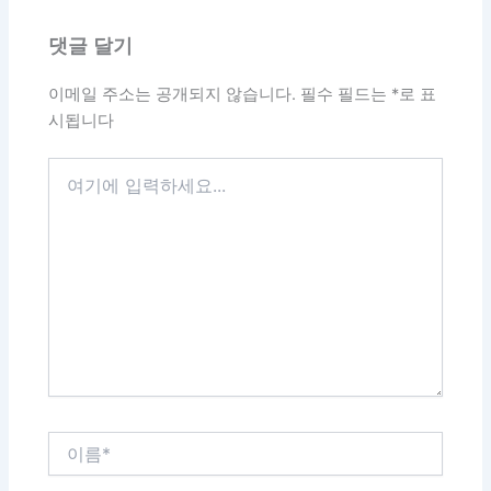
댓글 달기
이메일 주소는 공개되지 않습니다.
필수 필드는
*
로 표
시됩니다
여
기
에
입
력
하
세
요...
이
름
*