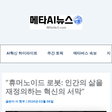
콘
텐
츠
로
건
너
뛰
기
AI혁신 하이라이트
주간 토픽
메타버스 속보
지
“휴머노이드 로봇: 인간의 삶을
재정의하는 혁신의 서막”
글쓴이
이 현우
/
2024년 03월 06일