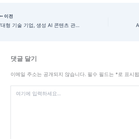
이전
“대형 기술 기업, 생성 AI 콘텐츠 관리 강화로 선거 악용 방지에 앞장서다”
댓글 달기
이메일 주소는 공개되지 않습니다.
필수 필드는
*
로 표시
여
기
에
입
력
하
세
요...