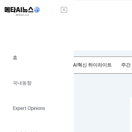
콘
텐
츠
로
건
너
뛰
기
홈
AI혁신 하이라이트
주간
국내동향
Expert Opinions