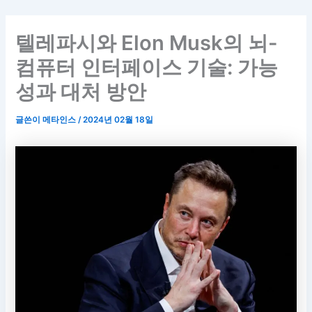
텔레파시와 Elon Musk의 뇌-
컴퓨터 인터페이스 기술: 가능
성과 대처 방안
글쓴이
메타인스
/
2024년 02월 18일