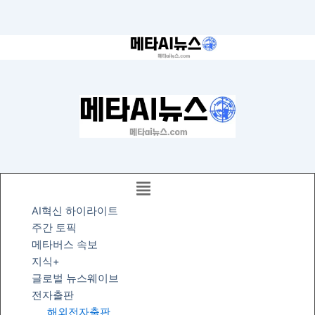
콘
텐
츠
로
건
너
뛰
기
AI혁신 하이라이트
주간 토픽
메타버스 속보
지식+
글로벌 뉴스웨이브
전자출판
해외전자출판