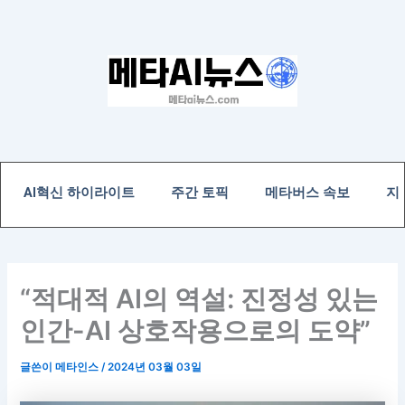
콘
텐
츠
로
건
너
뛰
기
AI혁신 하이라이트
주간 토픽
메타버스 속보
지
“적대적 AI의 역설: 진정성 있는
인간-AI 상호작용으로의 도약”
글쓴이
메타인스
/
2024년 03월 03일