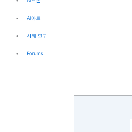
AI드론
AI혁신 하이라이트
AI아트
주간 토픽
메타버스 속보
사례 연구
지식+
글로벌 뉴스웨이브
전자출판
Forums
해외전자출판
아마존
로그인
회원 가입