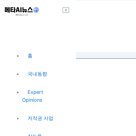
콘
텐
츠
로
건
너
뛰
홈
기
AI혁신 하이라이트
주간 토픽
국내동향
메타버스 속보
지식+
Expert
글로벌 뉴스웨이브
Opinions
전자출판
해외전자출판
저작권 사업
아마존
로그인
회원 가입