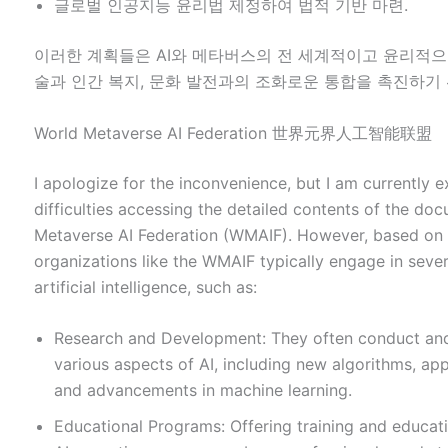
글로벌 인공지능 윤리법 제정하여 법적 기반 마련.
이러한 계획들은 AI와 메타버스의 전 세계적이고 윤리적으
술과 인간 복지, 문화 발전과의 조화로운 통합을 촉진하기
World Metaverse AI Federation 世界元界人工智能联盟
I apologize for the inconvenience, but I am currently e
difficulties accessing the detailed contents of the do
Metaverse AI Federation (WMAIF). However, based on
organizations like the WMAIF typically engage in seve
artificial intelligence, such as:
Research and Development: They often conduct and
various aspects of AI, including new algorithms, app
and advancements in machine learning.
Educational Programs: Offering training and educat