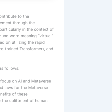
ntribute to the
vement through the
particularly in the context of
ound word meaning “virtual”
ed on utilizing the rapid
re-trained Transformer), and
as follows:
 a focus on AI and Metaverse
nd laws for the Metaverse
nefits of these
o the upliftment of human