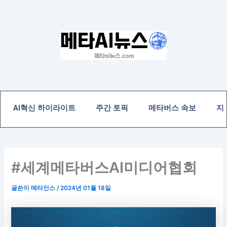
콘
텐
츠
로
건
너
뛰
기
AI혁신 하이라이트
주간 토픽
메타버스 속보
지
#세계메타버스AI미디어협회
글쓴이
메타인스
/
2024년 01월 18일