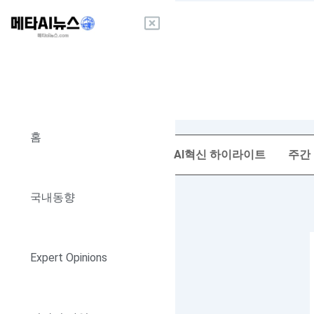
콘
텐
츠
로
건
너
뛰
기
홈
AI혁신 하이라이트
주간
국내동향
Expert Opinions