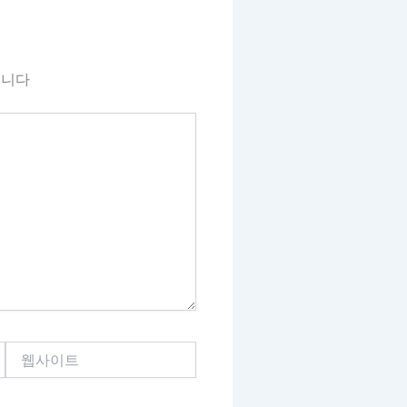
됩니다
웹
사
이
트