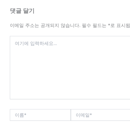
댓글 달기
이메일 주소는 공개되지 않습니다.
필수 필드는
*
로 표시
여
기
에
입
력
하
세
요...
이
이
름
메
*
일
*