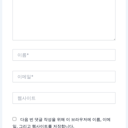
력
하
세
요...
이
름
*
이
메
일
*
웹
사
이
트
다음 번 댓글 작성을 위해 이 브라우저에 이름, 이메
일, 그리고 웹사이트를 저장합니다.