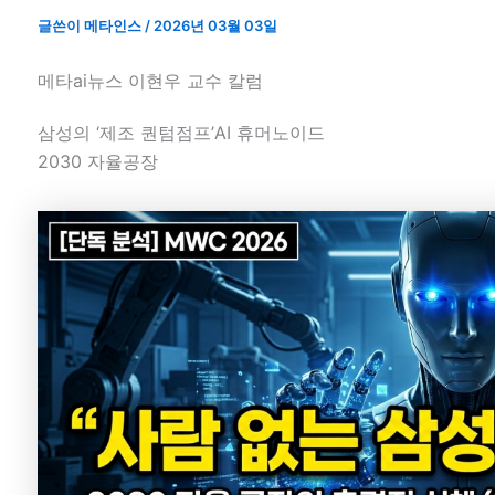
글쓴이
메타인스
/
2026년 03월 03일
메타ai뉴스 이현우 교수 칼럼
삼성의 ‘제조 퀀텀점프’AI 휴머노이드
2030 자율공장