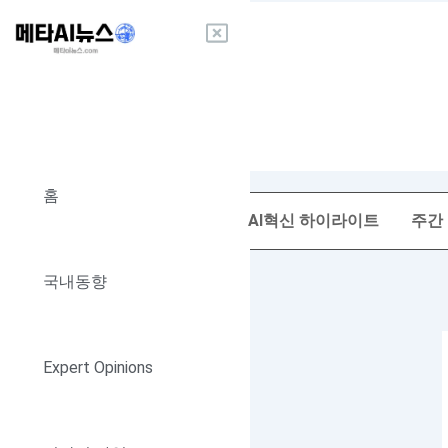
콘
텐
츠
로
건
너
뛰
기
홈
AI혁신 하이라이트
주간
국내동향
Expert Opinions