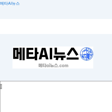
콘
메타AI뉴스
텐
츠
로
건
너
뛰
기
홈
국내동향
AI혁신 하이라이트
주간 토픽
Expert Opinions
메타버스 속보