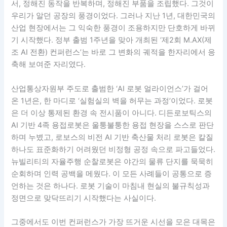
서, 정해진 동작을 반복하며, 정해진 부품을 조립했다. 그것이
우리가 알던 공장의 풍경이었다. 그러나 지난 1년, 대한민국의
산업 현장에서는 그 익숙한 풍경이 조용하지만 단호하게 바뀌
기 시작했다. 정부 출범 1주년을 맞아 개최된 ‘제2회 M.AX(제
조 AI 전환) 컨퍼런스’는 바로 그 변화의 궤적을 한자리에서 응
축해 보여준 자리였다.
산업통상자원부 주도로 출범한 ‘AI 로봇 얼라이언스’가 걸어
온 1년은, 한 마디로 ‘실험실의 벽을 허무는 과정’이었다. 로봇
은 더 이상 통제된 환경 속 전시품이 아니다. 디든로보틱스의
AI 기반 4족 용접로봇은 울퉁불퉁한 용접 현장을 스스로 판단
하며 누볐고, 로보스의 비전 AI 기반 축산물 처리 로봇은 칼질
하나도 표준화하기 어려웠던 비정형 공정 속으로 파고들었다.
뉴빌리티의 자율주행 순찰로봇은 야간의 물류 단지를 묵묵히
순회하며 인력 공백을 메웠다. 이 모든 사례들이 공통으로 증
언하는 것은 하나다. 로봇 기술이 마침내 현실의 불규칙성과
정면으로 맞닥뜨리기 시작했다는 사실이다.
그중에서도 이번 컨퍼런스가 가장 뜨거운 시선을 모은 대목은