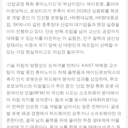
‘산업공정 특화 휴머노이드’의 부상이었다. 에이로봇, 홀리데
이로보틱스, 로보티즈가 주축이 되어 2028년 상용화를 목표
로 개발 중인 이 인간형 로봇들은, HD현대삼호, HD현대중공
업, SK에너지 같은 중후장대 산업의 대기업들과 현장 실증을
이미 진행하고 있다. 단순 반복 조립을 넘어 고난도 공정까지
대체할 수 있는지를 타진하는 이 실험은, 인구 절벽과 생산성
정체라는 이중의 위기 앞에 선 대한민국 제조업이 선택할 수
있는 가장 현실적이고도 야심찬 돌파구다.
기술 자립의 방향성도 눈여겨볼 만하다. KAIST 박해원 교수
팀이 개발 중인 휴머노이드 하체 플랫폼과 에이딘로보틱스의
촉각 인지 로봇손은 하드웨어 분야의 성과를 상징하며, 투모
로로보틱스와 리얼월드가 추진 중인 ‘산업 현장 특화 로봇 파
운데이션 모델(RFM)’의 국산화 시도는 소프트웨어 분야에서
의 자립 의지를 보여준다. 몸과 뇌를 동시에 내재화하겠다는
이 전략은 단순한 기술 개발을 넘어서는 생존 전략이다. 글로
벌 로봇 패권 경쟁에서 하드웨어만 갖추거나 소프트웨어만 외
존한다면, 결국 남의 플랫폼 위에 올라탄 하청 생태계에 머물
수밖에 없기 때문이다. 몸과 뇌를 함께 키울 때에야 비로소 독