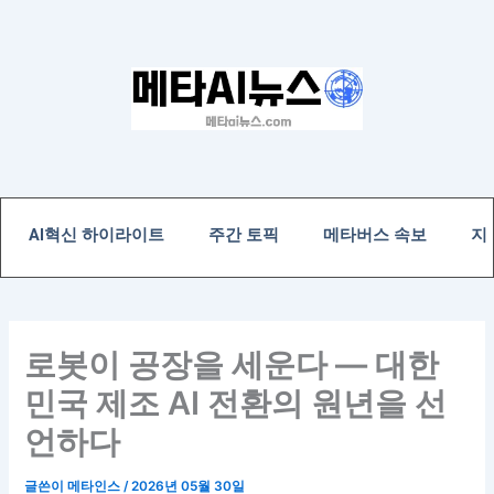
콘
텐
츠
로
건
너
뛰
기
AI혁신 하이라이트
주간 토픽
메타버스 속보
지
로봇이 공장을 세운다 — 대한
민국 제조 AI 전환의 원년을 선
언하다
글쓴이
메타인스
/
2026년 05월 30일