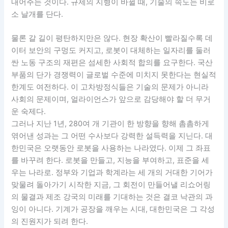
내어주는 것이다. 규제의 지형이 바뀔 때, 기술의 속도는 비로
소 날개를 단다.
물론 갈 길이 평탄하지만은 않다. 현장 확산이 빨라질수록 데
이터 보안의 구멍도 커지고, 로봇이 대체하는 일자리를 둘러
싼 노동 구조의 재편은 섬세한 사회적 합의를 요구한다. 국산
부품의 단가 경쟁력이 글로벌 수준에 미치지 못한다는 현실적
한계도 여전하다. 이 고차방정식들은 기술의 문제가 아니라
사회의 문제이며, 얼라이언스가 앞으로 감당해야 할 더 무거
운 숙제다.
그러나 지난 1년, 280여 개 기관이 한 방향을 향해 촘촘하게
엮어낸 성과는 그 어떤 수사보다 강력한 설득력을 지닌다. 대
한민국은 오랫동안 로봇을 사용하는 나라였다. 이제 그 좌표
를 바꾸려 한다. 로봇을 만들고, 지능을 부여하고, 표준을 세
우는 나라로. 정부와 기업과 학계라는 세 개의 거대한 기어가
맞물려 돌아가기 시작한 지금, 그 회전이 만들어낼 리쇼어링
의 물결과 제조 강국의 미래를 기대하는 것은 결코 낙관의 과
잉이 아니다. 기계가 공장을 깨우는 시대, 대한민국은 그 각성
의 진원지가 되려 한다.