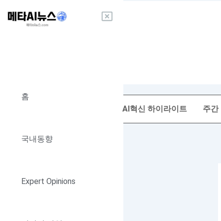
콘
텐
츠
로
건
너
뛰
기
홈
AI혁신 하이라이트
주간
국내동향
Expert Opinions