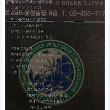
국회북아트페어 사무총장
문학신문 논설위원
한국장애인신문 논설위원
한국블록체인기업협회
NFT컨텐츠위원장
윤석열대통령선대위
메타버스NFT위원장 역임
*자격증/학위
마케팅기획전문가 1급,2급
저작권관리사 1급, 2급
심리상담사 1급, 2급
1인미디어창작지도사 1급,2급
AI컨설턴트
탐정학술지도사
*계명대 교육학석사 졸업
한세대 신학석사 졸업
석사2 교육학