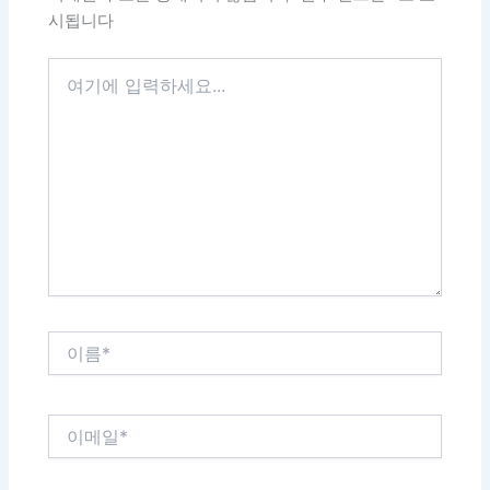
시됩니다
여
기
에
입
력
하
세
요...
이
름
*
이
메
일
*