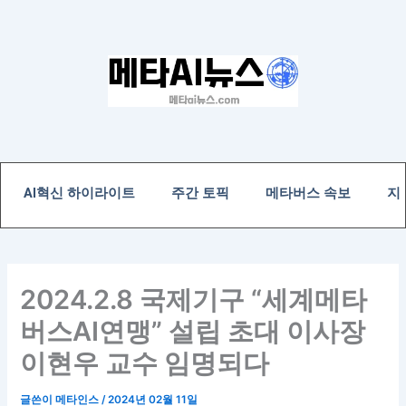
콘
텐
츠
로
건
너
뛰
기
AI혁신 하이라이트
주간 토픽
메타버스 속보
지
2024.2.8 국제기구 “세계메타
버스AI연맹” 설립 초대 이사장
이현우 교수 임명되다
글쓴이
메타인스
/
2024년 02월 11일