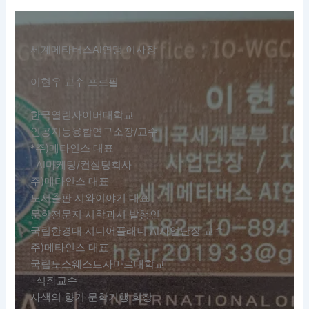
세계메타버스AI연맹 이사장
이현우 교수 프로필
한국열린사이버대학교
인공지능융합연구소장/교수
*주)메타인스 대표
AI마케팅/컨설팅회사
주)메타인스 대표
도서출판 시와이야기 대표
문학전문지 시학과시 발행인
국립한경대 시니어플래너 AI사업단장 교수
주)메타인스 대표
국립노스웨스트사마르대학교
석좌교수
사색의 향기 문학기행 회장