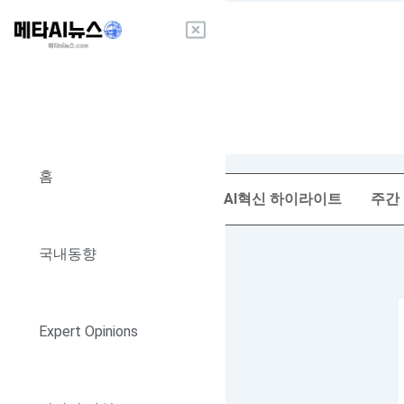
콘
텐
츠
로
건
너
뛰
기
홈
AI혁신 하이라이트
주간
국내동향
Expert Opinions