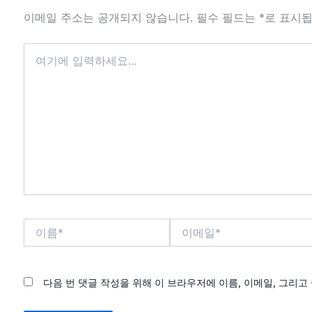
이메일 주소는 공개되지 않습니다.
필수 필드는
*
로 표시
여
기
에
입
력
하
세
요...
이
이
름
메
*
일
*
다음 번 댓글 작성을 위해 이 브라우저에 이름, 이메일, 그리