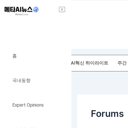
콘
텐
츠
로
건
너
뛰
기
홈
AI혁신 하이라이트
주간
국내동향
Expert Opinions
Forums