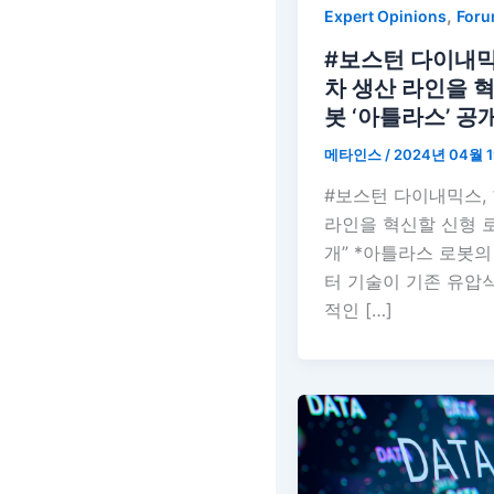
,
Expert Opinions
For
#보스턴 다이내믹
차 생산 라인을 
봇 ‘아틀라스’ 공개
메타인스
/
2024년 04월 
#보스턴 다이내믹스,
라인을 혁신할 신형 로
개” *아틀라스 로봇
터 기술이 기존 유압
적인 […]