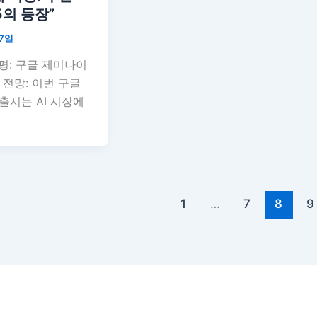
5의 등장”
17일
지평: 구글 제미나이
장 전망: 이번 구글
 출시는 AI 시장에
1
…
7
8
9