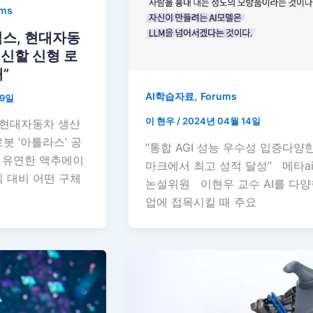
ums
스, 현대자동
혁신할 신형 로
”
,
AI학습자료
Forums
19일
이 현우
/
2024년 04월 14일
 현대자동차 생산
봇 ‘아틀라스’ 공
“통합 AGI 성능 우수성 입증다양
의 유연한 액추에이
마크에서 최고 성적 달성” 메타a
식 대비 어떤 구체
논설위원 이현우 교수 AI를 다양
업에 접목시킬 때 주요