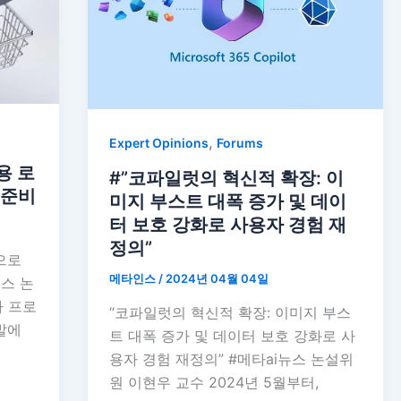
,
Expert Opinions
Forums
용 로
#”코파일럿의 혁신적 확장: 이
 준비
미지 부스트 대폭 증가 및 데이
터 보호 강화로 사용자 경험 재
정의”
으로
메타인스
/
2024년 04월 04일
뉴스 논
차 프로
“코파일럿의 혁신적 확장: 이미지 부스
발에
트 대폭 증가 및 데이터 보호 강화로 사
용자 경험 재정의” #메타ai뉴스 논설위
원 이현우 교수 2024년 5월부터,