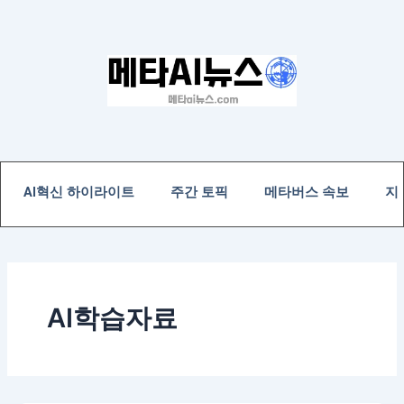
콘
텐
츠
로
건
너
뛰
기
AI혁신 하이라이트
주간 토픽
메타버스 속보
지
AI학습자료