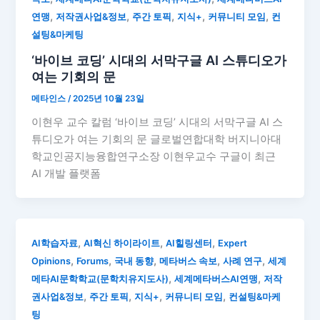
,
,
,
,
,
연맹
저작권사업&정보
주간 토픽
지식+
커뮤니티 모임
컨
설팅&마케팅
‘바이브 코딩’ 시대의 서막구글 AI 스튜디오가
여는 기회의 문
메타인스
/
2025년 10월 23일
이현우 교수 칼럼 ‘바이브 코딩’ 시대의 서막구글 AI 스
튜디오가 여는 기회의 문 글로벌연합대학 버지니아대
학교인공지능융합연구소장 이현우교수 구글이 최근
AI 개발 플랫폼
,
,
,
AI학습자료
AI혁신 하이라이트
AI힐링센터
Expert
,
,
,
,
,
Opinions
Forums
국내 동향
메타버스 속보
사례 연구
세계
,
,
메타AI문학학교(문학치유지도사)
세계메타버스AI연맹
저작
,
,
,
,
권사업&정보
주간 토픽
지식+
커뮤니티 모임
컨설팅&마케
팅