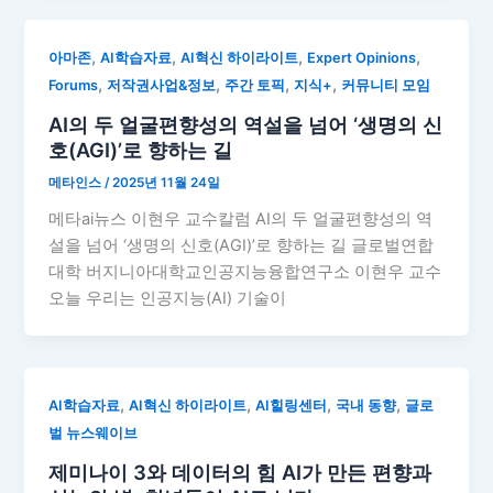
,
,
,
,
아마존
AI학습자료
AI혁신 하이라이트
Expert Opinions
,
,
,
,
Forums
저작권사업&정보
주간 토픽
지식+
커뮤니티 모임
AI의 두 얼굴편향성의 역설을 넘어 ‘생명의 신
호(AGI)’로 향하는 길
메타인스
/
2025년 11월 24일
메타ai뉴스 이현우 교수칼럼 AI의 두 얼굴편향성의 역
설을 넘어 ‘생명의 신호(AGI)’로 향하는 길 글로벌연합
대학 버지니아대학교인공지능융합연구소 이현우 교수
오늘 우리는 인공지능(AI) 기술이
,
,
,
,
AI학습자료
AI혁신 하이라이트
AI힐링센터
국내 동향
글로
벌 뉴스웨이브
제미나이 3와 데이터의 힘 AI가 만든 편향과