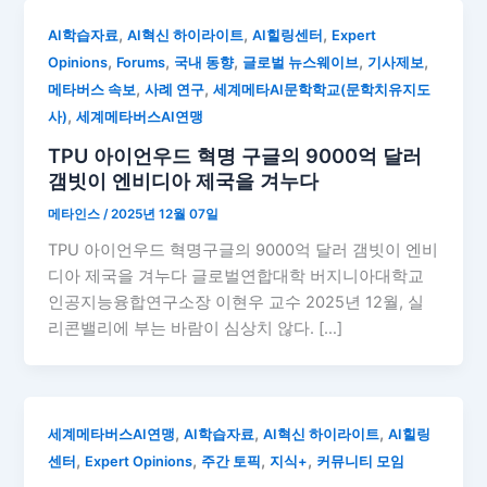
,
,
,
AI학습자료
AI혁신 하이라이트
AI힐링센터
Expert
,
,
,
,
,
Opinions
Forums
국내 동향
글로벌 뉴스웨이브
기사제보
,
,
메타버스 속보
사례 연구
세계메타AI문학학교(문학치유지도
,
사)
세계메타버스AI연맹
TPU 아이언우드 혁명 구글의 9000억 달러
갬빗이 엔비디아 제국을 겨누다
메타인스
/
2025년 12월 07일
TPU 아이언우드 혁명구글의 9000억 달러 갬빗이 엔비
디아 제국을 겨누다 글로벌연합대학 버지니아대학교
인공지능융합연구소장 이현우 교수 2025년 12월, 실
리콘밸리에 부는 바람이 심상치 않다. […]
,
,
,
세계메타버스AI연맹
AI학습자료
AI혁신 하이라이트
AI힐링
,
,
,
,
센터
Expert Opinions
주간 토픽
지식+
커뮤니티 모임