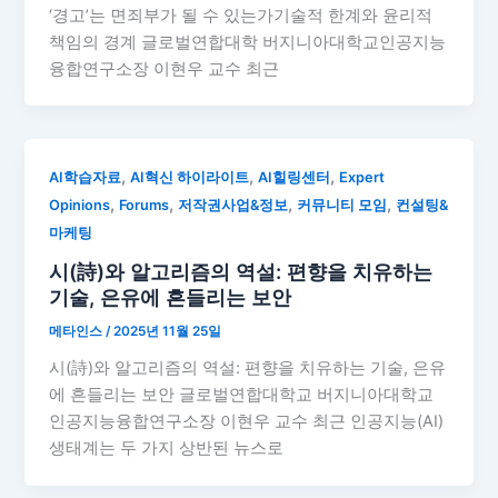
‘경고’는 면죄부가 될 수 있는가기술적 한계와 윤리적
책임의 경계 글로벌연합대학 버지니아대학교인공지능
융합연구소장 이현우 교수 최근
,
,
,
AI학습자료
AI혁신 하이라이트
AI힐링센터
Expert
,
,
,
,
Opinions
Forums
저작권사업&정보
커뮤니티 모임
컨설팅&
마케팅
시(詩)와 알고리즘의 역설: 편향을 치유하는
기술, 은유에 흔들리는 보안
메타인스
/
2025년 11월 25일
시(詩)와 알고리즘의 역설: 편향을 치유하는 기술, 은유
에 흔들리는 보안 글로벌연합대학교 버지니아대학교
인공지능융합연구소장 이현우 교수 최근 인공지능(AI)
생태계는 두 가지 상반된 뉴스로