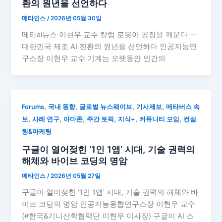
환의 원년을 선언하다
메타인스
/
2026년 05월 30일
메타ai뉴스 이현우 교수 칼럼 로봇이 공장을 깨운다 —
대한민국 제조 AI 전환의 원년을 선언하다 인공지능연
구소장 이현우 교수 기계는 오랫동안 인간의
,
,
,
,
Forums
국내 동향
글로벌 뉴스웨이브
기사제보
메타버스 속
,
,
,
,
,
,
보
사례 연구
아마존
주간 토픽
지식+
커뮤니티 모임
컨설
팅&마케팅
구글이 열어젖힌 ‘1인 1앱’ 시대, 기술 권력의
해체와 바이브 코딩의 명암
메타인스
/
2026년 05월 27일
구글이 열어젖힌 ‘1인 1앱’ 시대, 기술 권력의 해체와 바
이브 코딩의 명암 인공지능융합연구소장 이현우 교수
(#한국&기니산학협력단 이현우 이사장) 구글이 AI 스