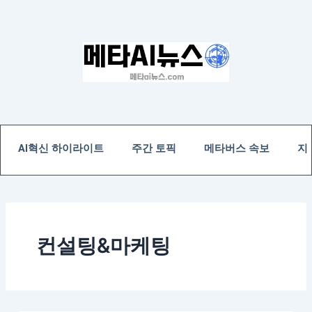
콘
텐
츠
로
건
너
뛰
기
AI혁신 하이라이트
주간 토픽
메타버스 속보
지
컨설팅&마케팅