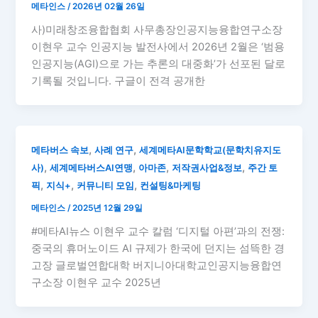
메타인스
/
2026년 02월 26일
사)미래창조융합협회 사무총장인공지능융합연구소장
이현우 교수 인공지능 발전사에서 2026년 2월은 ‘범용
인공지능(AGI)으로 가는 추론의 대중화’가 선포된 달로
기록될 것입니다. 구글이 전격 공개한
,
,
메타버스 속보
사례 연구
세계메타AI문학학교(문학치유지도
,
,
,
,
사)
세계메타버스AI연맹
아마존
저작권사업&정보
주간 토
,
,
,
픽
지식+
커뮤니티 모임
컨설팅&마케팅
메타인스
/
2025년 12월 29일
#메타AI뉴스 이현우 교수 칼럼 ‘디지털 아편’과의 전쟁:
중국의 휴머노이드 AI 규제가 한국에 던지는 섬뜩한 경
고장 글로벌연합대학 버지니아대학교인공지능융합연
구소장 이현우 교수 2025년