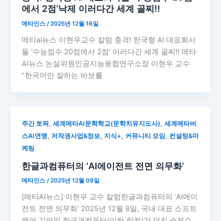
에서 2점’낙제 이러다간 세계 골찌!!
메타인스
/
2025년 12월 16일
메타ai뉴스 이현우교수 칼럼 충격! 한국형 AI 대표회사
들 ‘수능점수 20점에서 2점’ 이러다간 세계 골찌!! 메타
AI뉴스 논설위원인공지능융합연구소장 이현우 교수
“한국어만 잘하는 바보를
,
,
주간 토픽
세계메타AI문학학교(문학치유지도사)
세계메타버
,
,
,
,
스AI연맹
저작권사업&정보
지식+
커뮤니티 모임
컨설팅&마
케팅
한글과컴퓨터의 ‘AI에이전트 전면 의무화’
메타인스
/
2025년 12월 09일
[메타AI뉴스] 이현우 교수 칼럼한글과컴퓨터의 ‘AI에이
전트 전면 의무화’ 2025년 12월 8일, 국내 대표 소프트
웨어 기업인 한글과컴퓨터(이하 한컴)가 던진 승부수