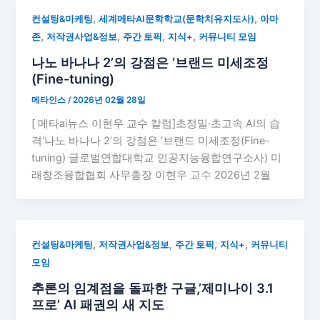
,
,
컨설팅&마케팅
세계메타AI문학학교(문학치유지도사)
아마
,
,
,
,
존
저작권사업&정보
주간 토픽
지식+
커뮤니티 모임
나노 바나나 2’의 강점은 ‘브랜드 미세조정
(Fine-tuning)
메타인스
/
2026년 02월 28일
[ 메타ai뉴스 이현우 교수 칼럼]초정밀·초고속 AI의 습
격‘나노 바나나 2’의 강점은 ‘브랜드 미세조정(Fine-
tuning) 글로벌연합대학교 인공지능융합연구소사) 미
래창조융합협회 사무총장 이현우 교수 2026년 2월
,
,
,
,
컨설팅&마케팅
저작권사업&정보
주간 토픽
지식+
커뮤니티
모임
추론의 임계점을 돌파한 구글,’제미나이 3.1
프로’ AI 패권의 새 지도