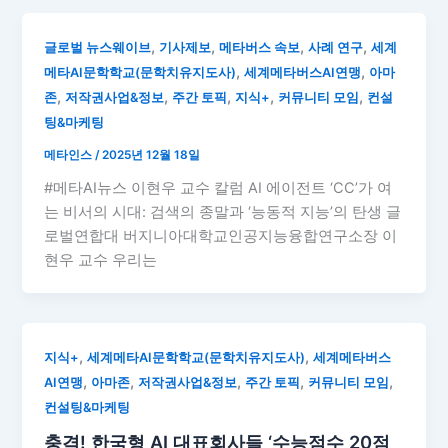
,
,
,
,
글로벌 뉴스웨이브
기사제보
메타버스 속보
사례 연구
세계
,
,
메타AI문학학교(문학치유지도사)
세계메타버스AI연맹
아마
,
,
,
,
,
존
저작권사업&정보
주간 토픽
지식+
커뮤니티 모임
컨설
팅&마케팅
메타인스
/
2025년 12월 18일
#메타AI뉴스 이현우 교수 칼럼 AI 에이전트 ‘CC’가 여
는 비서의 시대: 검색의 종말과 ‘능동적 지능’의 탄생 글
로벌연합대 버지니아대학교인공지능융합연구소장 이
현우 교수 우리는
,
,
지식+
세계메타AI문학학교(문학치유지도사)
세계메타버스
,
,
,
,
,
AI연맹
아마존
저작권사업&정보
주간 토픽
커뮤니티 모임
컨설팅&마케팅
충격! 한국형 AI 대표회사들 ‘수능점수 20점