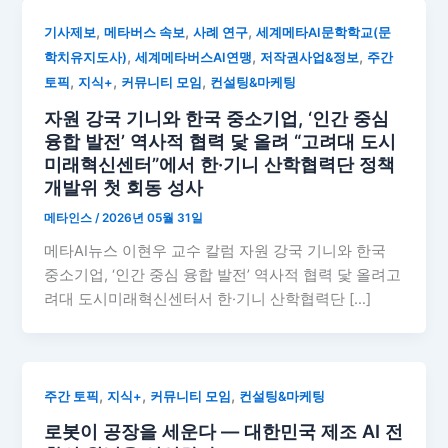
,
,
,
기사제보
메타버스 속보
사례 연구
세계메타AI문학학교(문
,
,
,
학치유지도사)
세계메타버스AI연맹
저작권사업&정보
주간
,
,
,
토픽
지식+
커뮤니티 모임
컨설팅&마케팅
자원 강국 기니와 한국 중소기업, ‘인간 중심
융합 발전’ 역사적 협력 닻 올려 “고려대 도시
미래혁신센터”에서 한·기니 산학협력단 정책
개발위 첫 회동 성사
메타인스
/
2026년 05월 31일
메타AI뉴스 이현우 교수 칼럼 자원 강국 기니와 한국
중소기업, ‘인간 중심 융합 발전’ 역사적 협력 닻 올려고
려대 도시미래혁신센터서 한·기니 산학협력단 […]
,
,
,
주간 토픽
지식+
커뮤니티 모임
컨설팅&마케팅
로봇이 공장을 세운다 — 대한민국 제조 AI 전