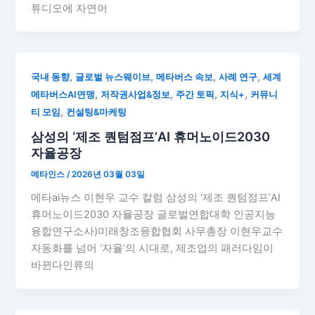
튜디오에 자연어
,
,
,
,
국내 동향
글로벌 뉴스웨이브
메타버스 속보
사례 연구
세계
,
,
,
,
메타버스AI연맹
저작권사업&정보
주간 토픽
지식+
커뮤니
,
티 모임
컨설팅&마케팅
삼성의 ‘제조 퀀텀점프’AI 휴머노이드2030
자율공장
메타인스
/
2026년 03월 03일
메타ai뉴스 이현우 교수 칼럼 삼성의 ‘제조 퀀텀점프’AI
휴머노이드2030 자율공장 글로벌연합대학 인공지능
융합연구소사)미래창조융합협회 사무총장 이현우교수
자동화를 넘어 ‘자율’의 시대로, 제조업의 패러다임이
바뀐다인류의