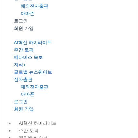
해외전자출판
아마존
로그인
회원 가입
AI혁신 하이라이트
주간 토픽
메타버스 속보
지식+
글로벌 뉴스웨이브
전자출판
해외전자출판
아마존
로그인
회원 가입
AI혁신 하이라이트
주간 토픽
메타버스 속보