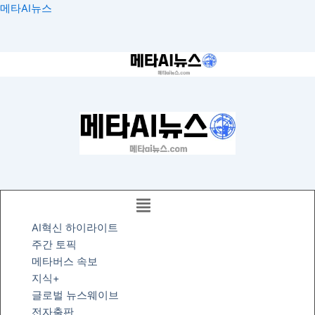
콘
메타AI뉴스
텐
츠
로
건
너
뛰
기
AI혁신 하이라이트
주간 토픽
메타버스 속보
지식+
글로벌 뉴스웨이브
전자출판