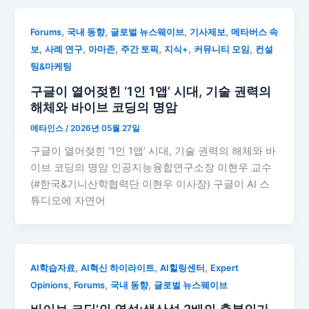
,
,
,
,
Forums
국내 동향
글로벌 뉴스웨이브
기사제보
메타버스 속
,
,
,
,
,
,
보
사례 연구
아마존
주간 토픽
지식+
커뮤니티 모임
컨설
팅&마케팅
구글이 열어젖힌 ‘1인 1앱’ 시대, 기술 권력의
해체와 바이브 코딩의 명암
메타인스
/
2026년 05월 27일
구글이 열어젖힌 ‘1인 1앱’ 시대, 기술 권력의 해체와 바
이브 코딩의 명암 인공지능융합연구소장 이현우 교수
(#한국&기니산학협력단 이현우 이사장) 구글이 AI 스
튜디오에 자연어
,
,
,
AI학습자료
AI혁신 하이라이트
AI힐링센터
Expert
,
,
,
Opinions
Forums
국내 동향
글로벌 뉴스웨이브