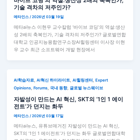
바이브 코딩’의 역설:생산성 2배의 축복인가,
기술 격차의 저주인가?
메타인스
/
2026년 03월 19일
메타ai뉴스 이현우 교수칼럼 ‘바이브 코딩’의 역설:생산
성 2배의 축복인가, 기술 격차의 저주인가? 글로벌연합
대학교 인공지능융합연구소장AI힐링센터 이사장 이현
우 교수 최근 소프트웨어 개발 현장에서
,
,
,
AI학습자료
AI혁신 하이라이트
AI힐링센터
Expert
,
,
,
Opinions
Forums
국내 동향
글로벌 뉴스웨이브
자발성이 만드는 AI 혁신, SKT의 ‘1인 1 에이
전트’가 던지는 화두
메타인스
/
2026년 03월 17일
메타ai뉴스, 유튜브매거진 자발성이 만드는 AI 혁신,
SKT의 ‘1인 1 에이전트’가 던지는 화두 글로벌연합대학