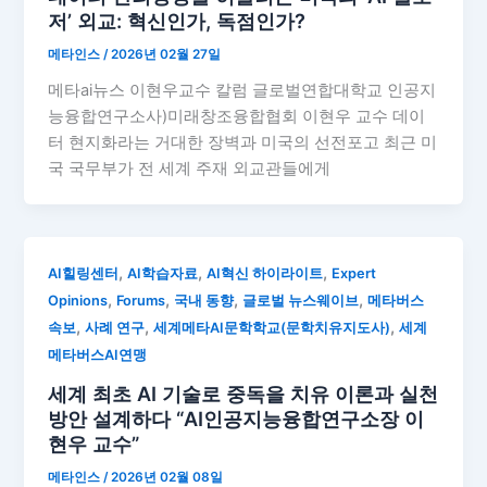
저’ 외교: 혁신인가, 독점인가?
메타인스
/
2026년 02월 27일
메타ai뉴스 이현우교수 칼럼 글로벌연합대학교 인공지
능융합연구소사)미래창조융합협회 이현우 교수 데이
터 현지화라는 거대한 장벽과 미국의 선전포고 최근 미
국 국무부가 전 세계 주재 외교관들에게
,
,
,
AI힐링센터
AI학습자료
AI혁신 하이라이트
Expert
,
,
,
,
Opinions
Forums
국내 동향
글로벌 뉴스웨이브
메타버스
,
,
,
속보
사례 연구
세계메타AI문학학교(문학치유지도사)
세계
메타버스AI연맹
세계 최초 AI 기술로 중독을 치유 이론과 실천
방안 설계하다 “AI인공지능융합연구소장 이
현우 교수”
메타인스
/
2026년 02월 08일