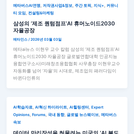
,
,
,
,
메타버스AI연맹
저작권사업&정보
주간 토픽
지식+
커뮤니
,
티 모임
컨설팅&마케팅
삼성의 ‘제조 퀀텀점프’AI 휴머노이드2030
자율공장
메타인스
/
2026년 03월 03일
메타ai뉴스 이현우 교수 칼럼 삼성의 ‘제조 퀀텀점프’AI
휴머노이드2030 자율공장 글로벌연합대학 인공지능
융합연구소사)미래창조융합협회 사무총장 이현우교수
자동화를 넘어 ‘자율’의 시대로, 제조업의 패러다임이
바뀐다인류의
,
,
,
AI학습자료
AI혁신 하이라이트
AI힐링센터
Expert
,
,
,
,
Opinions
Forums
국내 동향
글로벌 뉴스웨이브
메타버스
속보
데이터 만리장성을 허물려는 미국의 ‘AI 불도