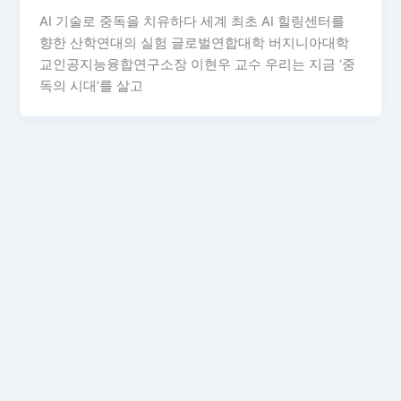
AI 기술로 중독을 치유하다 세계 최초 AI 힐링센터를
향한 산학연대의 실험 글로벌연합대학 버지니아대학
교인공지능융합연구소장 이현우 교수 우리는 지금 ‘중
독의 시대’를 살고
,
,
,
AI힐링센터
AI학습자료
AI혁신 하이라이트
Expert
,
,
,
Opinions
Forums
국내 동향
글로벌 뉴스웨이브
“자유라는 이름의 방종”… 벼랑 끝에 선 그록
(Grok)과 AI 규제의 골든타임
메타인스
/
2026년 01월 16일
메타AI뉴스 이현우 교수 칼럼] “자유라는 이름의 방
종”… 벼랑 끝에 선 그록(Grok)과 AI 규제의 골든타임
글로벌연합대학 버지니아대학교인공지능융합연구소
장 이현우 교수 인공지능 기술의