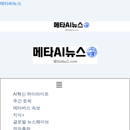
콘
메타AI뉴스
텐
츠
로
건
너
뛰
기
AI혁신 하이라이트
주간 토픽
메타버스 속보
지식+
글로벌 뉴스웨이브
전자출판