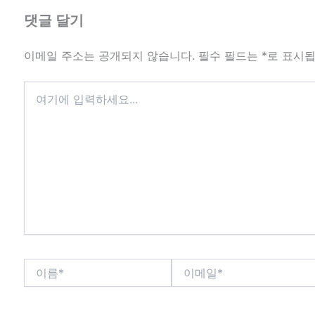
댓글 달기
이메일 주소는 공개되지 않습니다.
필수 필드는
*
로 표시
여
기
에
입
력
하
세
요...
이
이
름
메
*
일
*