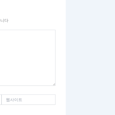
됩니다
웹
사
이
트