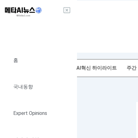
콘
텐
츠
로
건
너
뛰
기
홈
AI혁신 하이라이트
주간
국내동향
Expert Opinions