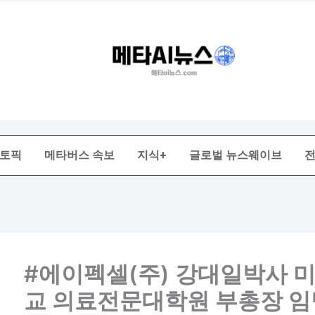
 토픽
메타버스 속보
지식+
글로벌 뉴스웨이브
#에이펙셀(주) 강대일박사 
교 의료전문대학원 부총장 임