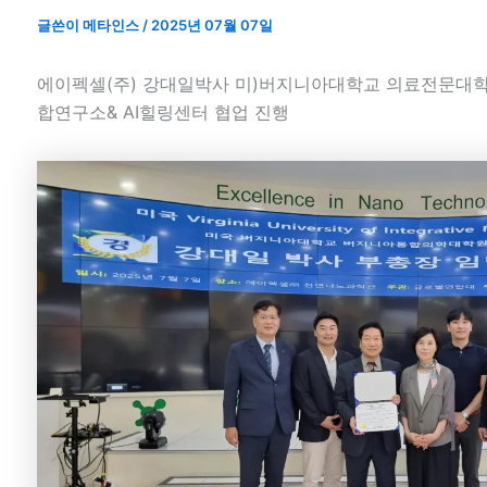
글쓴이
메타인스
/
2025년 07월 07일
에이펙셀(주) 강대일박사 미)버지니아대학교 의료전문대학원
합연구소& AI힐링센터 협업 진행